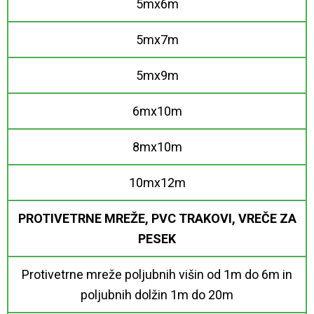
5mx6m
5mx7m
5mx9m
6mx10m
8mx10m
10mx12m
PROTIVETRNE MREŽE, PVC TRAKOVI, VREČE ZA
PESEK
Protivetrne mreže poljubnih višin od 1m do 6m in
poljubnih dolžin 1m do 20m