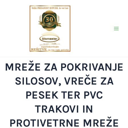
Skip
Main
to
Men
content
MREŽE ZA POKRIVANJE
SILOSOV, VREČE ZA
PESEK TER PVC
TRAKOVI IN
PROTIVETRNE MREŽE