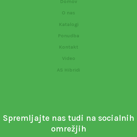
Domov
O nas
Katalogi
Ponudba
Kontakt
Video
AS Hibridi
Spremljajte nas tudi na socialnih
omrežjih